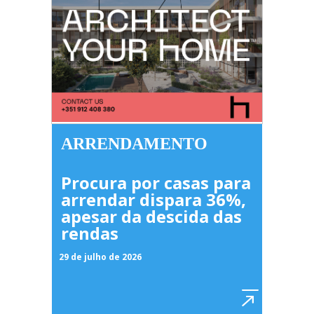
ARRENDAMENTO
Procura por casas para
arrendar dispara 36%,
apesar da descida das
rendas
29 de julho de 2026