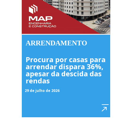
ARRENDAMENTO
Procura por casas para
arrendar dispara 36%,
apesar da descida das
rendas
29 de julho de 2026