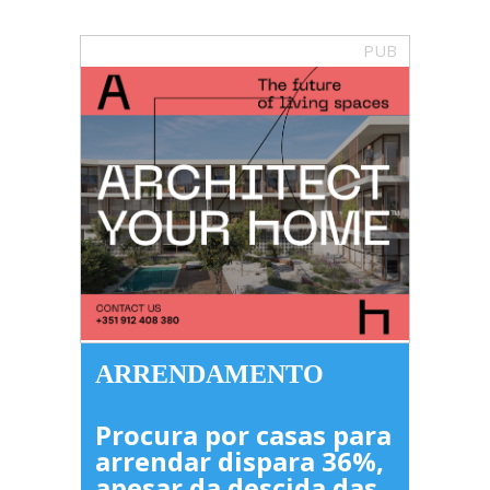
PUB
ARRENDAMENTO
Procura por casas para
arrendar dispara 36%,
apesar da descida das