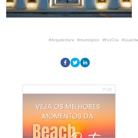
Arquitectura
municipios
FozCoa
Guarda
PUB