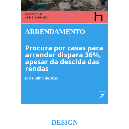
ARRENDAMENTO
Procura por casas para
arrendar dispara 36%,
apesar da descida das
rendas
29 de julho de 2026
DESIGN