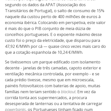
segundo os dados da APAT (Associação dos
Transitários de Portugal), o salto de consumo de 15%
naquele dia custou perto de 400 milhões de euros à
economia ibérica. Colocando em perspetiva, este valor
é mais do que o PIB conjunto de meia dúzia de
concelhos portugueses. E o expoente máximo desse
custo foi o preço da eletricidade, que disparou para
47,92 €/MWh por cá — quase cinco vezes mais caro do
que a cotação espanhola de 10,24 €/MWh.
Se tivéssemos um parque edificado com isolamento
decente - janelas de três camadas, capoto exterior e
ventilação mecânica controlada, por exemplo - e se
cada prédio tivesse, mesmo que em microescala,
painéis fotovoltaicos com baterias de apoio, muitas
famílias nem teriam sentido o
blackout
. Em vez da
corrida tonta aos supermercados, a procura
desesperada de lanternas ou a tentativa de carregar
powerbanks
, os Portugueses tinham ficado num