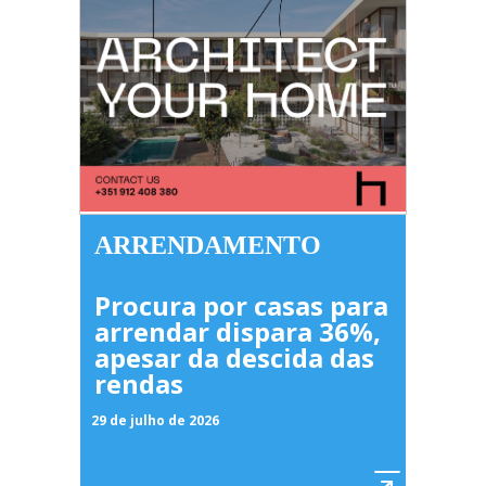
ARRENDAMENTO
Procura por casas para
arrendar dispara 36%,
apesar da descida das
rendas
29 de julho de 2026