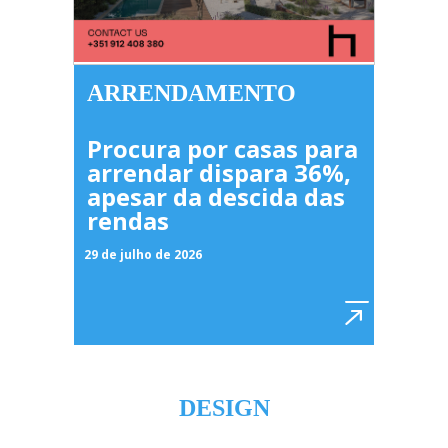
ARRENDAMENTO
Procura por casas para
arrendar dispara 36%,
apesar da descida das
rendas
29 de julho de 2026
DESIGN