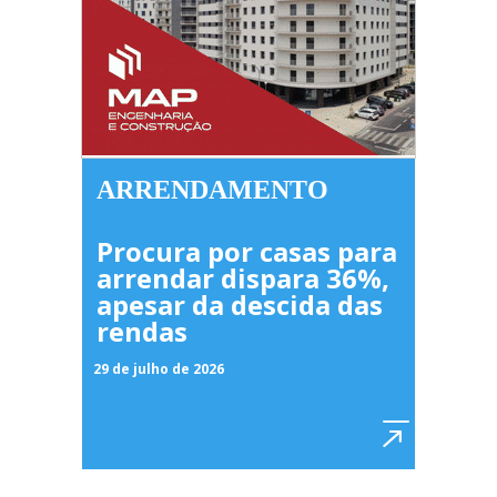
ARRENDAMENTO
Procura por casas para
arrendar dispara 36%,
apesar da descida das
rendas
29 de julho de 2026