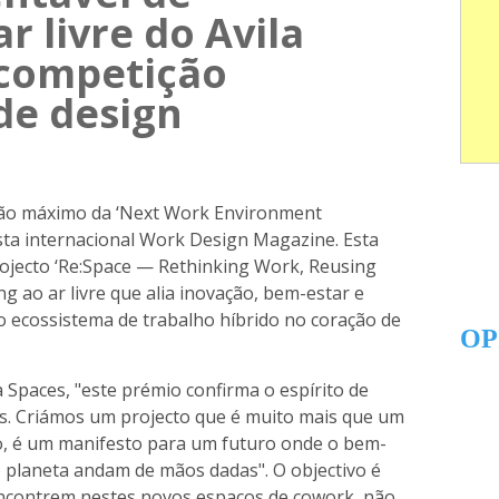
r livre do Avila
 competição
de design
rdão máximo da ‘Next Work Environment
ista internacional Work Design Magazine. Esta
rojecto ‘Re:Space — Rethinking Work, Reusing
g ao ar livre que alia inovação, bem-estar e
o ecossistema de trabalho híbrido no coração de
OP
 Spaces, "este prémio confirma o espírito de
es. Criámos um projecto que é muito mais que um
o, é um manifesto para um futuro onde o bem-
o planeta andam de mãos dadas". O objectivo é
encontrem nestes novos espaços de cowork, não