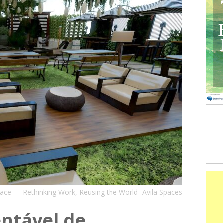
ace — Rethinking Work, Reusing the World -Avila Spaces
entável de