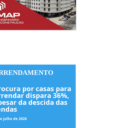
RRENDAMENTO
rocura por casas para
rrendar dispara 36%,
pesar da descida das
endas
e julho de 2026