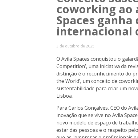
coworking ao a
Spaces ganha
internacional 
3 de outubro de 2025
O Avila Spaces conquistou o gala
Competition’, uma iniciativa da rev
distinção é o reconhecimento do p
the World’, um conceito de coworkin
sustentabilidade para criar um nov
Lisboa.
Para Carlos Gonçalves, CEO do Avila
inovação que se vive no Avila Spac
novo modelo de espaço de trabalh
estar das pessoas e o respeito pel
que as "empresas e profissionais 