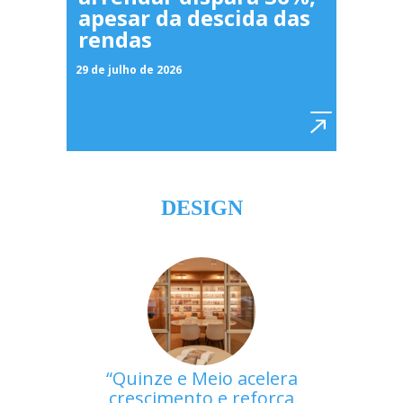
apesar da descida das
rendas
29 de julho de 2026
DESIGN
Quinze e Meio acelera
crescimento e reforça