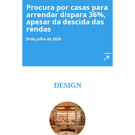
Procura por casas para
arrendar dispara 36%,
apesar da descida das
rendas
29 de julho de 2026
DESIGN