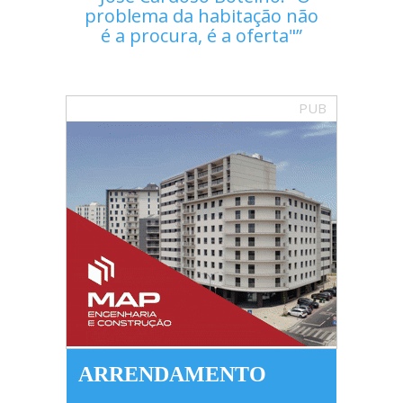
problema da habitação não
é a procura, é a oferta"
PUB
ARRENDAMENTO