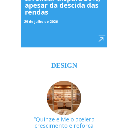
apesar da descida das
rendas
29 de julho de 2026
DESIGN
Quinze e Meio acelera
crescimento e reforça