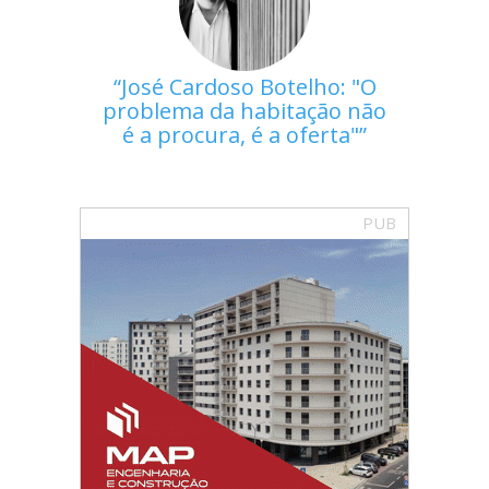
José Cardoso Botelho: "O
problema da habitação não
é a procura, é a oferta"
PUB