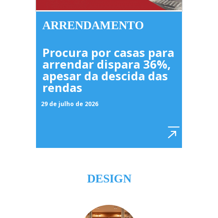
ARRENDAMENTO
Procura por casas para
arrendar dispara 36%,
apesar da descida das
rendas
29 de julho de 2026
DESIGN