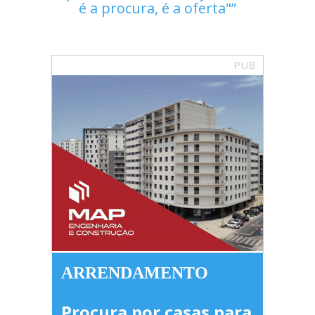
é a procura, é a oferta"
PUB
ARRENDAMENTO
Procura por casas para