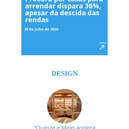
arrendar dispara 36%,
apesar da descida das
rendas
29 de julho de 2026
DESIGN
Quinze e Meio acelera