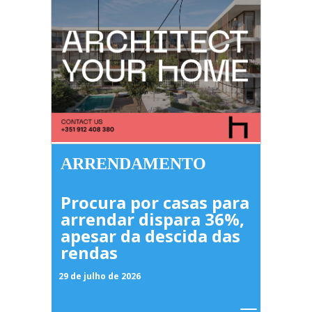
ARRENDAMENTO
Procura por casas para
arrendar dispara 36%,
apesar da descida das
rendas
29 de julho de 2026