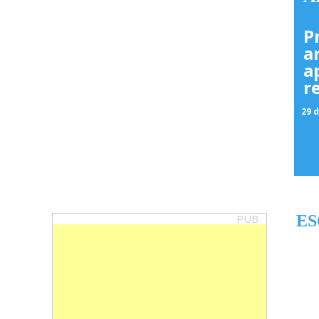
P
a
a
r
29 d
PUB
ES