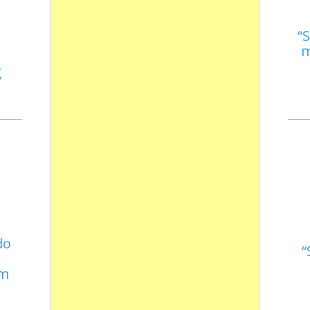
S
m
s
do
em