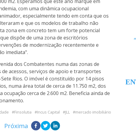
1.000 m2. Esperamos que este ano marque em
pandemia, com uma dinâmica ocupacional
o animador, especialmente tendo em conta que os
lteraram e que os modelos de trabalho não
sta zona em concreto tem um forte potencial
rque dispõe de uma zona de escritórios
intervenções de modernização recentemente e
o imediata".
 Avenida dos Combatentes numa das zonas de
s de acessos, serviços de apoio e transportes
Sete Rios. O imóvel é constituído por 14 pisos
EN
ios, numa área total de cerca de 11.750 m2, dos
a ocupação cerca de 2.600 m2. Beneficia ainda de
cionamento.
idade
Finsolutia
Incus Capital
JLL
mercado imobiliário
Próxima