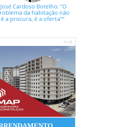
José Cardoso Botelho: "O
roblema da habitação não
é a procura, é a oferta"
PUB
RRENDAMENTO