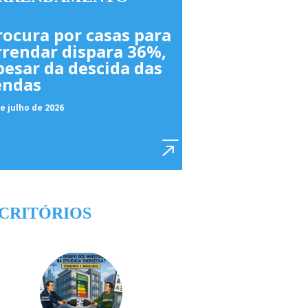
rocura por casas para
rrendar dispara 36%,
pesar da descida das
endas
e julho de 2026
CRITÓRIOS