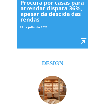
Procura por casas para
arrendar dispara 36%,
apesar da descida das
rendas
29 de julho de 2026
DESIGN