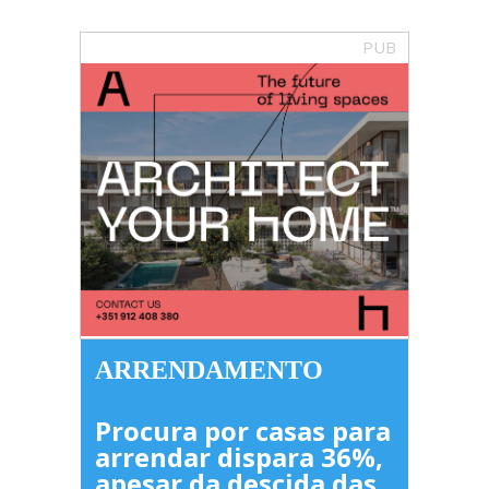
PUB
ARRENDAMENTO
Procura por casas para
arrendar dispara 36%,
apesar da descida das