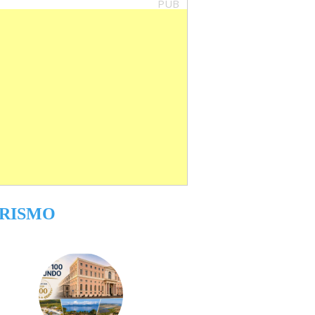
PUB
RISMO