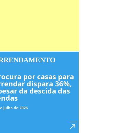
RRENDAMENTO
rocura por casas para
rrendar dispara 36%,
pesar da descida das
endas
e julho de 2026