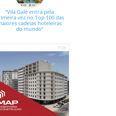
Vila Galé entra pela
rimeira vez no Top 100 das
aiores cadeias hoteleiras
do mundo
PUB