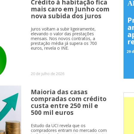
Crédito à habitação fica
A
mais caro em Junho com
nova subida dos juros
P
a
Juros voltam a subir ligeiramente,
a
elevando o valor das prestações
mensais. Nos novos contratos, a
r
prestação média já supera os 700
euros, revela o INE.
29 d
20 de julho de 2026
Maioria das casas
compradas com crédito
custa entre 250 mil e
500 mil euros
Estudo da UCI revela que os
compradores entram no mercado com