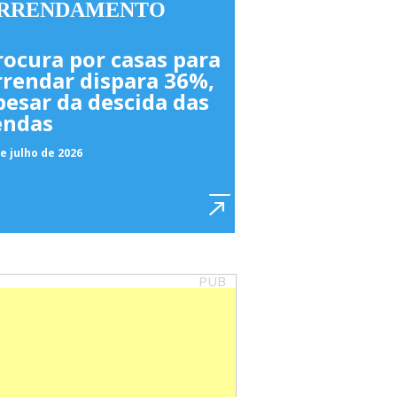
RRENDAMENTO
rocura por casas para
rrendar dispara 36%,
pesar da descida das
endas
e julho de 2026
PUB