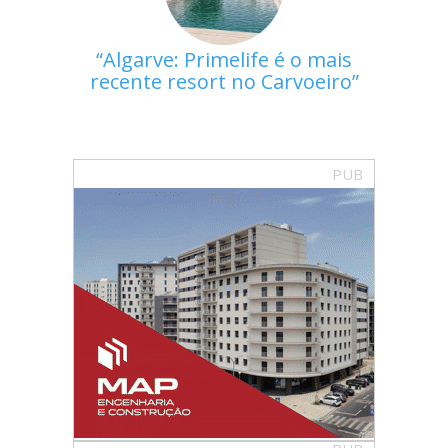
Algarve: Primelife é o mais
recente resort no Carvoeiro
PUB