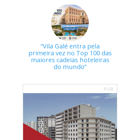
Vila Galé entra pela
primeira vez no Top 100 das
maiores cadeias hoteleiras
do mundo
PUB