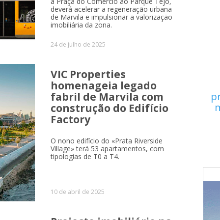
a Praça do Comércio ao Parque Tejo,
deverá acelerar a regeneração urbana
de Marvila e impulsionar a valorização
imobiliária da zona.
24 de julho de 2025
VIC Properties
homenageia legado
fabril de Marvila com
p
m
construção do Edifício
Factory
O nono edifício do «Prata Riverside
Village» terá 53 apartamentos, com
tipologias de T0 a T4.
10 de abril de 2025