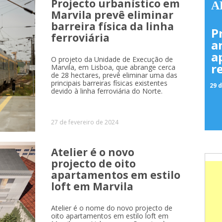
Projecto urbanístico em
A
Marvila prevê eliminar
barreira física da linha
P
ferroviária
a
a
O projeto da Unidade de Execução de
r
Marvila, em Lisboa, que abrange cerca
de 28 hectares, prevê eliminar uma das
principais barreiras físicas existentes
29 d
devido à linha ferroviária do Norte.
27 de fevereiro de 2024
Atelier é o novo
projecto de oito
apartamentos em estilo
loft em Marvila
Atelier é o nome do novo projecto de
oito apartamentos em estilo loft em