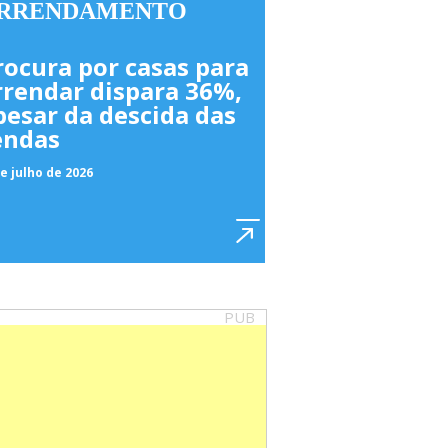
RRENDAMENTO
rocura por casas para
rrendar dispara 36%,
pesar da descida das
endas
e julho de 2026
PUB