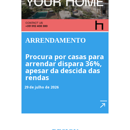
ARRENDAMENTO
Procura por casas para
arrendar dispara 36%,
apesar da descida das
rendas
29 de julho de 2026