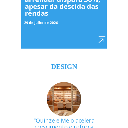
apesar da descida das
rendas
29 de julho de 2026
DESIGN
Quinze e Meio acelera
crescimento e reforça