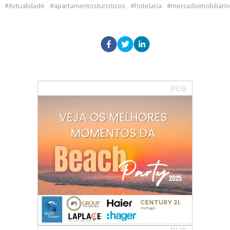
Actualidade
apartamentosturisticos
hotelaria
mercadoimobiliário
PUB
PUB