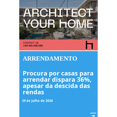
ARRENDAMENTO
Procura por casas para
arrendar dispara 36%,
apesar da descida das
rendas
29 de julho de 2026