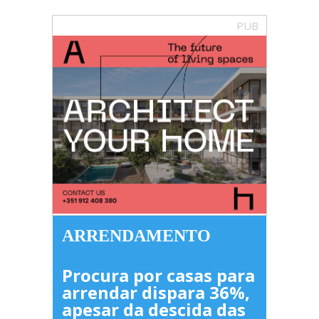
PUB
ARRENDAMENTO
Procura por casas para
arrendar dispara 36%,
apesar da descida das