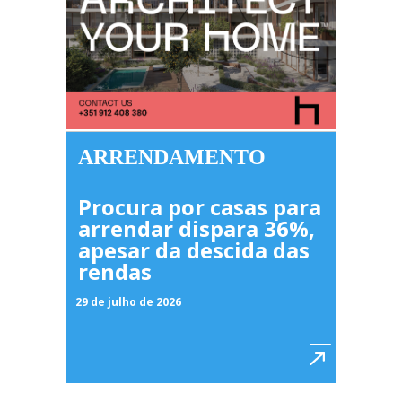
ARRENDAMENTO
Procura por casas para
arrendar dispara 36%,
apesar da descida das
rendas
29 de julho de 2026