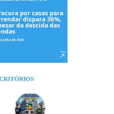
rocura por casas para
rrendar dispara 36%,
pesar da descida das
endas
e julho de 2026
CRITÓRIOS