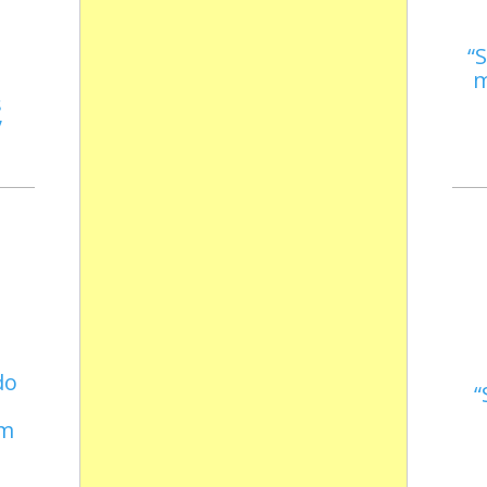
S
m
s
do
em