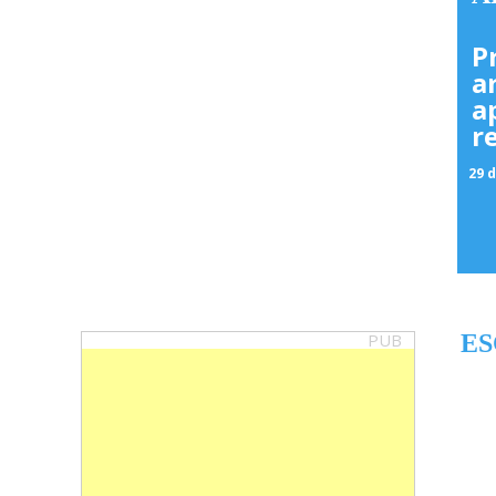
P
a
a
r
29 d
PUB
ES