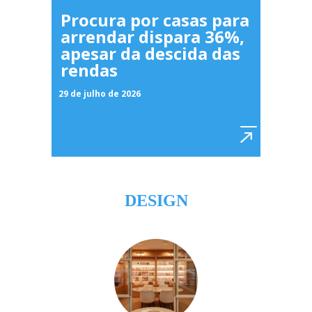
Procura por casas para
arrendar dispara 36%,
apesar da descida das
rendas
29 de julho de 2026
DESIGN