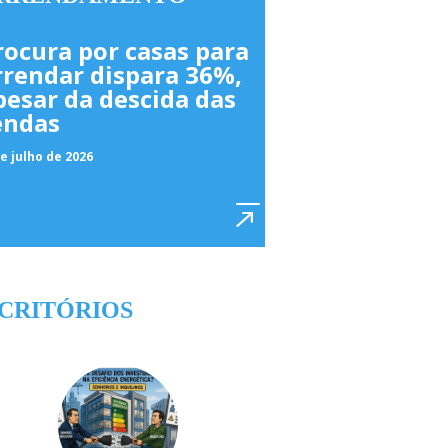
rocura por casas para
rrendar dispara 36%,
pesar da descida das
endas
e julho de 2026
CRITÓRIOS