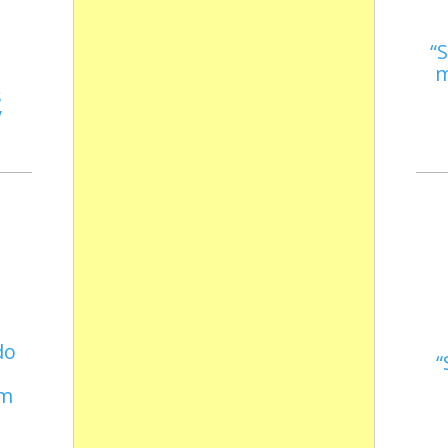
S
m
s
do
em