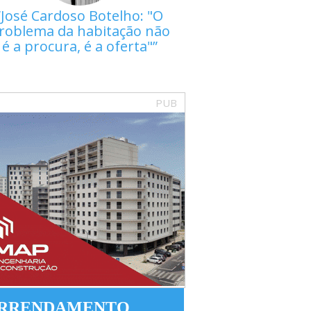
José Cardoso Botelho: "O
roblema da habitação não
é a procura, é a oferta"
PUB
RRENDAMENTO