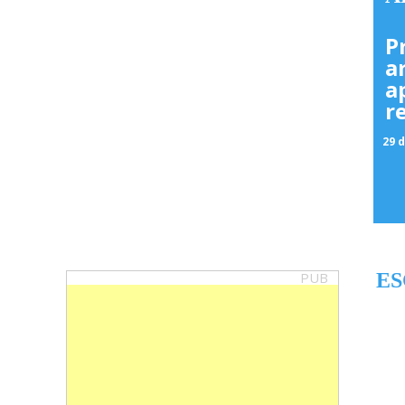
P
a
a
r
29 d
PUB
ES