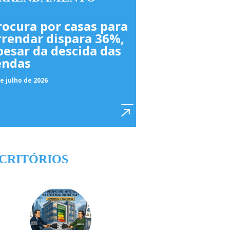
rocura por casas para
rrendar dispara 36%,
pesar da descida das
endas
e julho de 2026
CRITÓRIOS