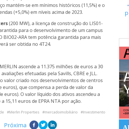
rço mantém-se em mínimos históricos (11,5%) e o
vendas (+5,0%) em níveis acima de 2023.
p
ters
(200 MW), a licença de construção do LIS01-
 garantida para o desenvolvimento de um campus
W. O BIO02-ARA tem potência garantida para mais
erá ser obtida no 4T24.
a MERLIN ascende a 11.375 milhões de euros a 30
avaliações efetuadas pela Savills, CBRE e JLL.
e o valor criado nos desenvolvimentos de centros
de euros), que compensa a perda de valor da
de euros). O valor líquido dos ativos ascendeu a
e a 15,11 euros de EPRA NTA por ação.
ade
Merlin Properties
mercadoimobiliário
Investimento
Próxima
A