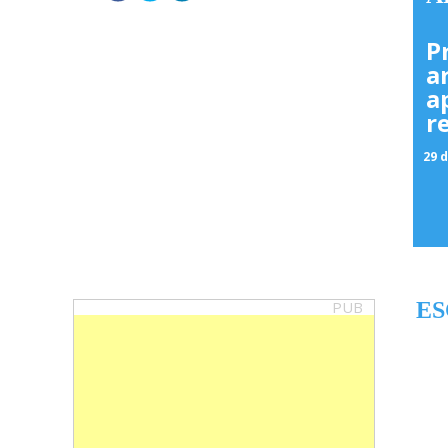
P
a
a
r
29 d
PUB
ES