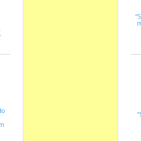
S
m
s
do
em