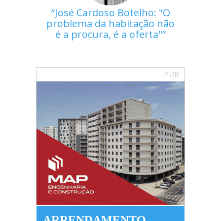
José Cardoso Botelho: "O
problema da habitação não
é a procura, é a oferta"
PUB
ARRENDAMENTO