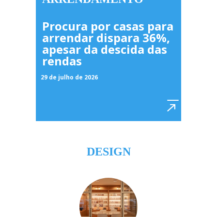
Procura por casas para
arrendar dispara 36%,
apesar da descida das
rendas
29 de julho de 2026
DESIGN