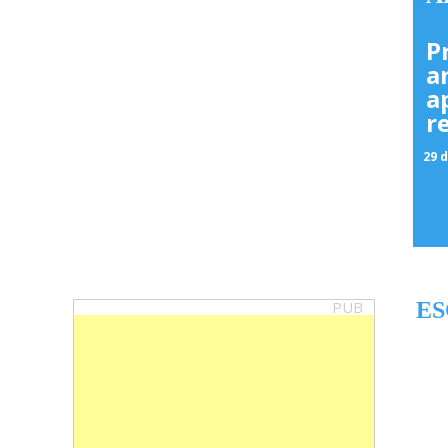
P
a
a
r
29 d
PUB
ES