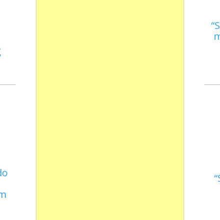
S
m
s
do
em