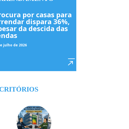
rocura por casas para
rrendar dispara 36%,
pesar da descida das
endas
e julho de 2026
CRITÓRIOS