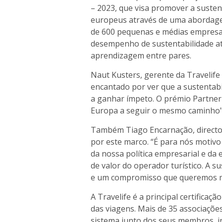
– 2023, que visa promover a susten
europeus através de uma abordage
de 600 pequenas e médias empresa
desempenho de sustentabilidade a
aprendizagem entre pares.
Naut Kusters, gerente da Travelife
encantado por ver que a sustentabi
a ganhar ímpeto. O prémio Partner
Europa a seguir o mesmo caminho"
Também Tiago Encarnação, director
por este marco. “É para nós motiv
da nossa política empresarial e da
de valor do operador turístico. A 
e um compromisso que queremos m
A Travelife é a principal certificaç
das viagens. Mais de 35 associaçõe
sistema junto dos seus membros, 