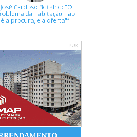
José Cardoso Botelho: "O
roblema da habitação não
é a procura, é a oferta"
PUB
RRENDAMENTO