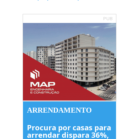
PUB
ARRENDAMENTO
Procura por casas para
arrendar dispara 36%,