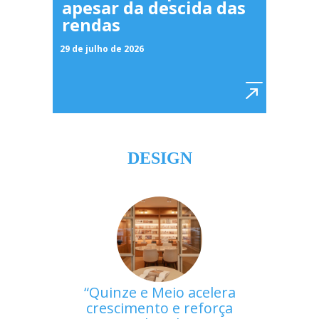
apesar da descida das
rendas
29 de julho de 2026
DESIGN
Quinze e Meio acelera
crescimento e reforça