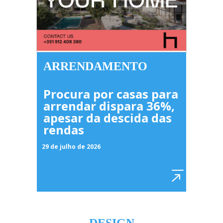
ARRENDAMENTO
Procura por casas para
arrendar dispara 36%,
apesar da descida das
rendas
29 de julho de 2026
DESIGN