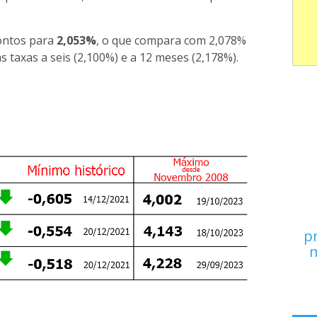
pontos para
2,053%
, o que compara com 2,078%
 taxas a seis (2,100%) e a 12 meses (2,178%).
p
m