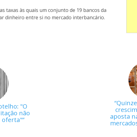
das taxas às quais um conjunto de 19 bancos da
r dinheiro entre si no mercado interbancário.
Quinze
otelho: "O
crescim
itação não
aposta na
a oferta"
mercados