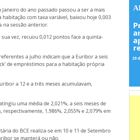
A
m Janeiro do ano passado passou a ser a mais
à habitação com taxa variável, baixou hoje 0,003
P
% na sessão anterior.
a
 sua vez, recuou 0,012 pontos face a quinta-
a
r
eferentes a julho indicam que a Euribor a seis
29 d
ck’ de empréstimos para a habitação própria
ribor a 12 e a três meses acumulavam,
atingiu uma média de 2,021%, a seis meses de
a, respectivamente, 1,986%, 2,055% e 2,079% em
tária do BCE realiza-se em 10 e 11 de Setembro
euribor se manterá ou não.