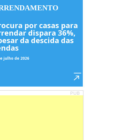
RRENDAMENTO
rocura por casas para
rrendar dispara 36%,
pesar da descida das
endas
e julho de 2026
PUB