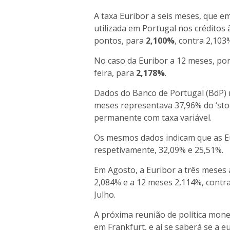
A taxa Euribor a seis meses, que e
utilizada em Portugal nos créditos 
pontos, para
2,100%
, contra 2,103
No caso da Euribor a 12 meses, por
feira, para
2,178%
.
Dados do Banco de Portugal (BdP) r
meses representava 37,96% do ‘sto
permanente com taxa variável.
Os mesmos dados indicam que as Eu
respetivamente, 32,09% e 25,51%.
Em Agosto, a Euribor a três meses 
2,084% e a 12 meses 2,114%, contr
Julho.
A próxima reunião de política mone
em Frankfurt, e aí se saberá se a 