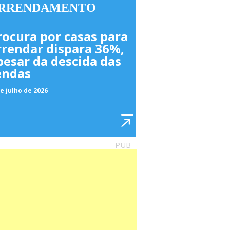
RRENDAMENTO
rocura por casas para
rrendar dispara 36%,
pesar da descida das
endas
e julho de 2026
PUB