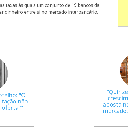
das taxas às quais um conjunto de 19 bancos da
r dinheiro entre si no mercado interbancário.
Quinze
otelho: "O
crescim
itação não
aposta na
a oferta"
mercados