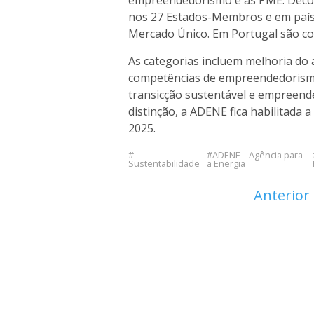
empreendedorismo e às PME. Deco
nos 27 Estados-Membros e em país
Mercado Único. Em Portugal são c
As categorias incluem melhoria do
competências de empreendedorismo, 
transicção sustentável e empreend
distinção, a ADENE fica habilitada 
2025.
ADENE – Agência para
Sustentabilidade
a Energia
Anterior