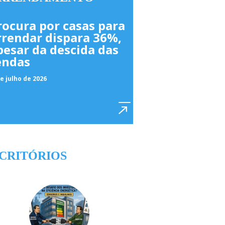
rocura por casas para
rrendar dispara 36%,
pesar da descida das
endas
e julho de 2026
CRITÓRIOS