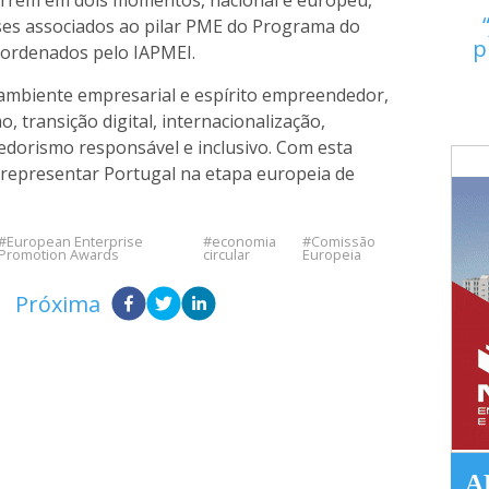
rrem em dois momentos, nacional e europeu,
es associados ao pilar PME do Programa do
p
oordenados pelo IAPMEI.
 ambiente empresarial e espírito empreendedor,
transição digital, internacionalização,
edorismo responsável e inclusivo. Com esta
a representar Portugal na etapa europeia de
European Enterprise
economia
Comissão
Promotion Awards
circular
Europeia
Próxima
A