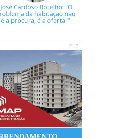
José Cardoso Botelho: "O
roblema da habitação não
é a procura, é a oferta"
PUB
RRENDAMENTO