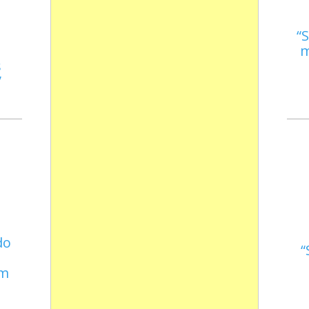
S
m
s
do
em