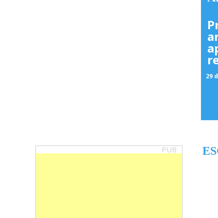
P
a
a
r
29 d
PUB
ES