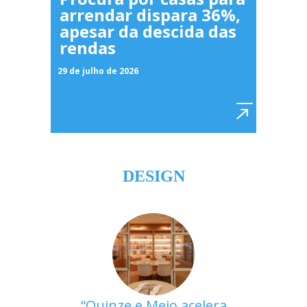
arrendar dispara 36%,
apesar da descida das
rendas
29 de julho de 2026
DESIGN
Quinze e Meio acelera