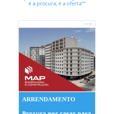
é a procura, é a oferta"
PUB
ARRENDAMENTO
Procura por casas para