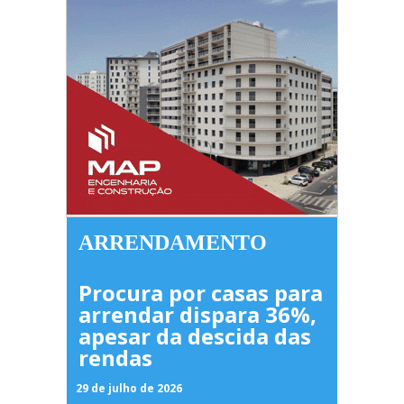
ARRENDAMENTO
Procura por casas para
arrendar dispara 36%,
apesar da descida das
rendas
29 de julho de 2026