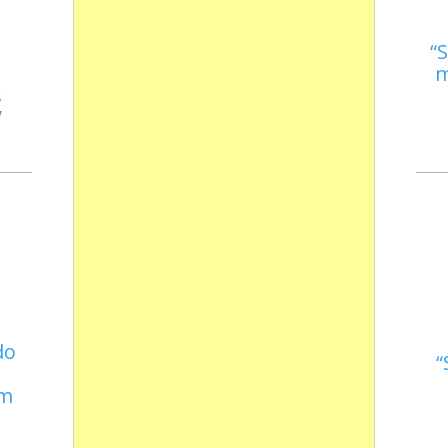
S
m
s
do
em