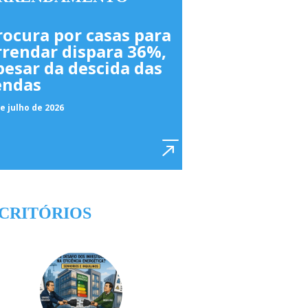
rocura por casas para
rrendar dispara 36%,
pesar da descida das
endas
e julho de 2026
CRITÓRIOS