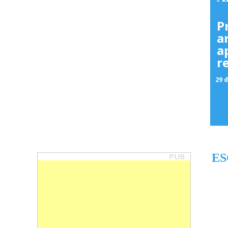
P
a
a
r
29 d
PUB
ES