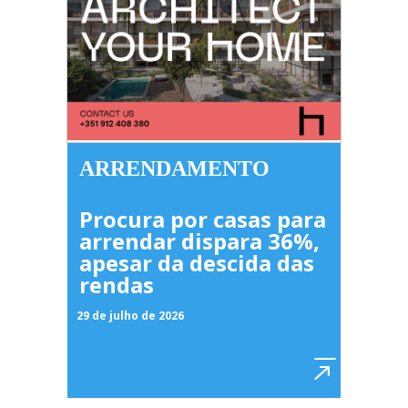
ARRENDAMENTO
Procura por casas para
arrendar dispara 36%,
apesar da descida das
rendas
29 de julho de 2026