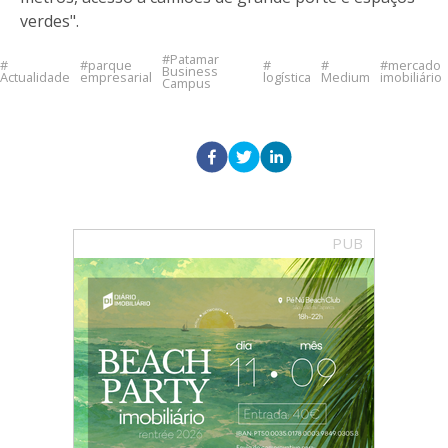
verdes".
Patamar
parque
mercado
Business
Actualidade
empresarial
logística
Medium
imobiliário
Campus
PUB