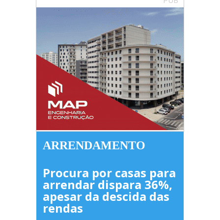
PUB
ARRENDAMENTO
Procura por casas para
arrendar dispara 36%,
apesar da descida das
rendas