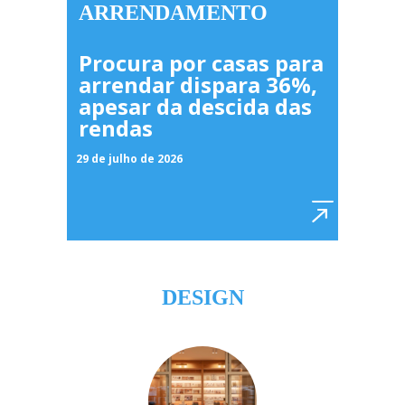
ARRENDAMENTO
Procura por casas para
arrendar dispara 36%,
apesar da descida das
rendas
29 de julho de 2026
DESIGN