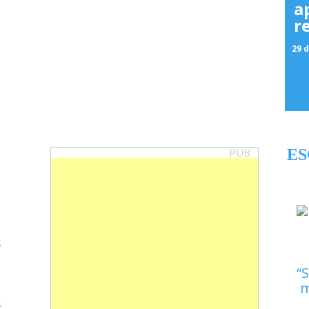
a
r
29 d
PUB
ES
S
m
s