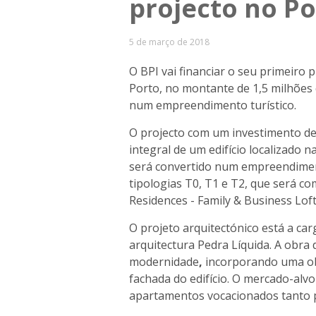
projecto no Po
5 de março de 2018
O BPI vai financiar o seu primeiro 
Porto, no montante de 1,5 milhões 
num empreendimento turístico.
O projecto com um investimento de 
integral de um edifício localizado 
será convertido num empreendimen
tipologias T0, T1 e T2, que será co
Residences - Family & Business Loft
O projeto arquitectónico está a c
arquitectura Pedra Líquida. A obra 
modernidade
,
incorporando uma obr
fachada do edifício. O mercado-alv
apartamentos vocacionados tanto 