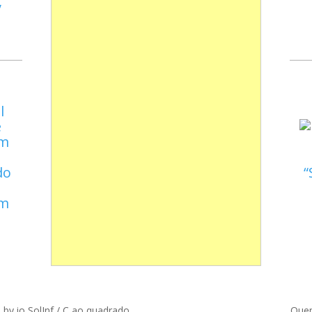
do
em
d by
io SolInf
/
C ao quadrado
Que