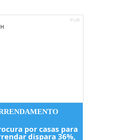
PUB
RRENDAMENTO
rocura por casas para
rrendar dispara 36%,