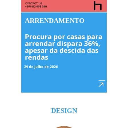
ARRENDAMENTO
Procura por casas para
arrendar dispara 36%,
apesar da descida das
rendas
29 de julho de 2026
DESIGN