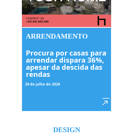
ARRENDAMENTO
Procura por casas para
arrendar dispara 36%,
apesar da descida das
rendas
29 de julho de 2026
DESIGN