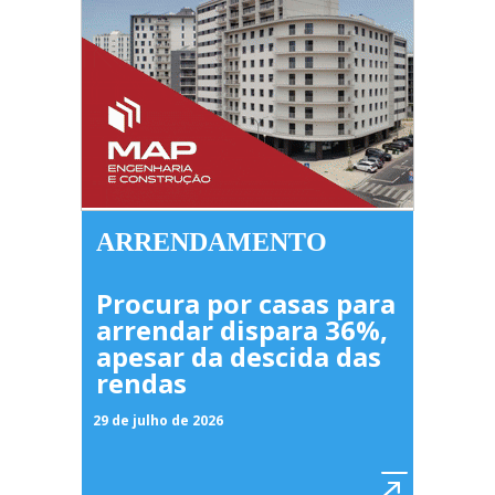
ARRENDAMENTO
Procura por casas para
arrendar dispara 36%,
apesar da descida das
rendas
29 de julho de 2026