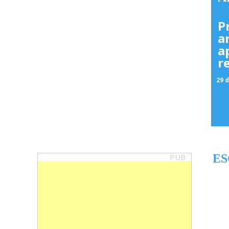
P
a
a
r
29 d
PUB
ES