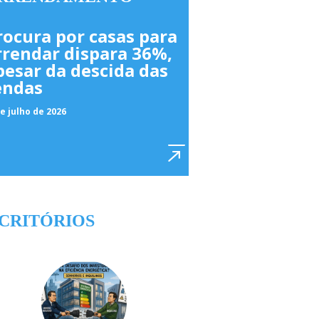
rocura por casas para
rrendar dispara 36%,
pesar da descida das
endas
e julho de 2026
CRITÓRIOS