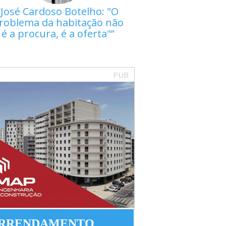
José Cardoso Botelho: "O
roblema da habitação não
é a procura, é a oferta"
PUB
RRENDAMENTO