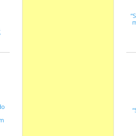
S
m
s
do
em