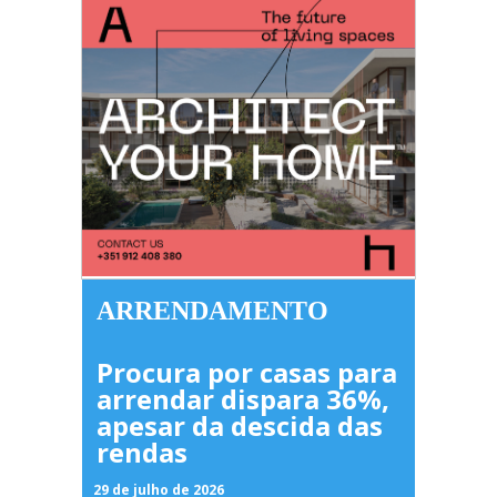
ARRENDAMENTO
Procura por casas para
arrendar dispara 36%,
apesar da descida das
rendas
29 de julho de 2026